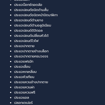
ประแจบ๊อกซ์ถอดล้อ
ประแจปอนด์ชนิดด้ามสั้น
ประแจปอนด์ชนิดหน้าปัดนาฬิกา
ประแจปอนด์ด้ามยาง
ประแจปอนด์ด้ามอลูมิเนียม
ประแจปอนด์ดิจิตอล
ประแจปอนด์เปลี่ยนหัวได้
ประแจปอนด์ไวไฟ
ประแจปากตาย
ประแจปากตายข้างบล็อก
ประแจปากตายครบวงจร
ประแจแฟรนัท
ประแจเลื่อน
ประแจหกเหลี่ยม
ประแจหัวเทียน
ประแจแหวนข้างปากตาย
ประแจแหวนผ่า
ประแจแหวนฟรี
ประแจแอล
ปลอกเตเปอร์