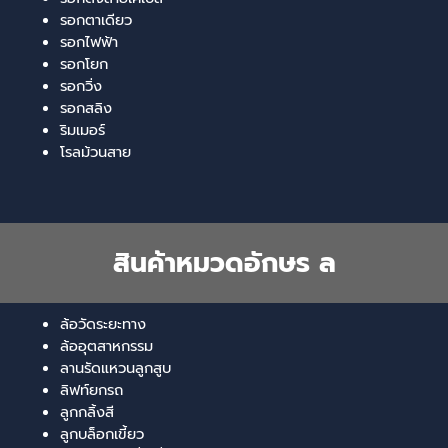
รอกตาเดียว
รอก
ไฟฟ้า
รอกโยก
รอกวิ่ง
รอกสลิง
ริมเมอร์
โรลม้วนสาย
สินค้าหมวดอักษร ล
ล้อวัดระยะทาง
ล้ออุตสาหกรรม
ลานรัดแหวนลูกสูบ
ลิฟท์ยกรถ
ลูกกลิ้งสี
ลูกบล็อกเขี้ยว