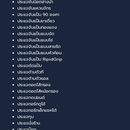
ประแจขันน๊อตอ่างน้ำ
ประแจขันแหวนจักร
ประแจจับแป๊บ 90 องศา
ประแจจับแป๊บขาเดี่ยว
ประแจจับแป๊บทองแดง
ประแจจับแป๊บแบบงัด
ประแจจับแป๊บแบบโซ่
ประแจจับแป๊บแบบสายรัด
ประแจจับแป๊บแบบหัวค้อน
ประแจจับแป๊บ RipidGrip
ประแจดัดแป๊บ
ประแจด้ามตัวที
ประแจด้ามตัวแอล
ประแจถอดไส้กรอง
ประแจถอดไส้หม้อกรอง
ประแจทดปอนด์
ประแจทอร์กดูโอ้
ประแจทอร์กเอ็กแซคโต้
ประแจทุบ
ประแจนั่งร้าน
ประแจบ๊อก