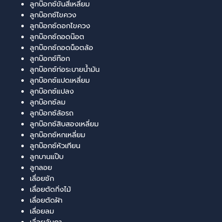
ลูกบ๊อกซ์ขันสี่เหลี่ยม
ลูกบ๊อกซ์ไขควง
ลูกบ๊อกซ์ดอกไขควง
ลูกบ๊อกซ์ถอดน๊อต
ลูกบ๊อกซ์ถอดน็อต
ล้อ
ลูกบ๊อกซ์ท๊อก
ลูกบ๊อกซ์ท่อระบายน้ำมัน
ลูกบ๊อกซ์แปดเหลี่ยม
ลูกบ๊อกซ์แปลง
ลูกบ๊อกซ์ลม
ลูกบ๊อกซ์ล้อรถ
ลูกบ๊อกซ์สิบสองเหลี่ยม
ลูกบ๊อกซ์หกเหลี่ยม
ลูกบ๊อกซ์หัวเทียน
ลูกบานแป๊บ
ลูกลอย
เลื่อยชัก
เลื่อยตัดกิ่งไม้
เลื่อยตัดฝ้า
เลื่อยลม