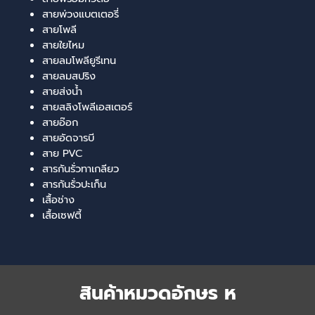
สายพ่วงแบตเตอรี่
สายโพลี
สายใยไหม
สายลมโพลียูรีเทน
สายลมสปริง
สายส่งน้ำ
สายสลิง
โพลีเอสเตอร์
สายอ๊อก
สายอัดจารบี
สาย PVC
สารกันรั่วทาเกลียว
สารกันรั่วปะเก็น
เสื้อช่าง
เสื้อเซฟตี้
สินค้าหมวดอักษร ห