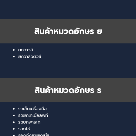
สินค้าหมวดอักษร ย
ยกวาวล์
ยกวาล์วตัวซี
สินค้าหมวดอักษร ร
รถเข็นเครื่องมือ
รถยกเทเบิ้ลลิฟท์
รถยกพาเลท
รอกโซ่
รอกดึงสายเคเบิ้ล