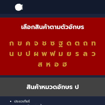
Go to content
Skip menu
Skip menu
เลือกสินค้าตามตัวอักษร
สินค้าหมวดอักษร ป
ประแจเกียร์