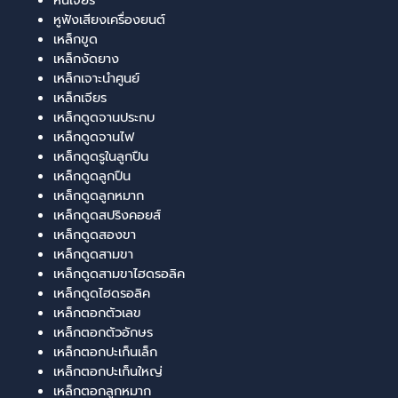
หินเจียร
หูฟังเสียงเครื่องยนต์
เหล็กขูด
เหล็กงัดยาง
เหล็กเจาะนำศูนย์
เหล็กเจียร
เหล็กดูดจานประกบ
เหล็กดูดจานไฟ
เหล็กดูดรูในลูกปืน
เหล็กดูดลูกปืน
เหล็กดูดลูกหมาก
เหล็กดูดสปริงคอยส์
เหล็กดูดสองขา
เหล็กดูดสามขา
เหล็กดูดสามขาไฮดรอลิค
เหล็กดูดไฮดรอลิค
เหล็กตอกตัวเลข
เหล็กตอกตัวอักษร
เหล็กตอกปะเก็นเล็ก
เหล็กตอกปะเก็นใหญ่
เหล็กตอกลูกหมาก