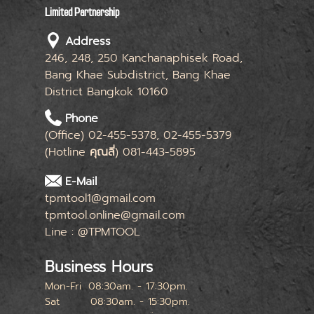
Limited Partnership
Address
246, 248, 250 Kanchanaphisek Road,
Bang Khae Subdistrict, Bang Khae
District Bangkok 10160
Phone
(Office) 02-455-5378, 02-455-5379
(Hotline
คุณลี่
) 081-443-5895
E-Mail
tpmtool1@gmail.com
tpmtool.online@gmail.com
Line : @TPMTOOL
Business Hours
Mon-Fri
08:30am. - 17:30pm.
Sat
08:30am. - 15:30pm.