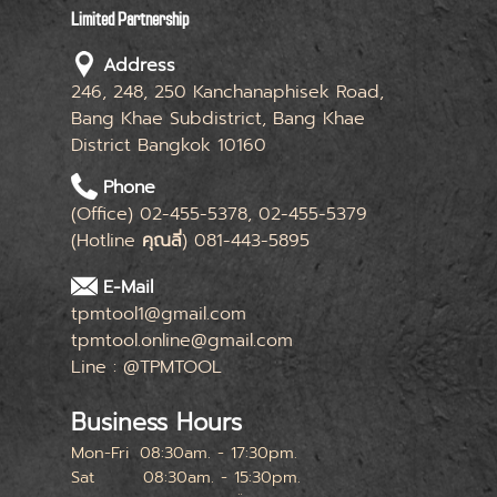
Limited Partnership
Address
246, 248, 250 Kanchanaphisek Road,
Bang Khae Subdistrict, Bang Khae
District Bangkok 10160
Phone
(Office) 02-455-5378, 02-455-5379
(Hotline
คุณลี่
) 081-443-5895
E-Mail
tpmtool1@gmail.com
tpmtool.online@gmail.com
Line : @TPMTOOL
Business Hours
Mon-Fri
08:30am. - 17:30pm.
Sat
08:30am. - 15:30pm.