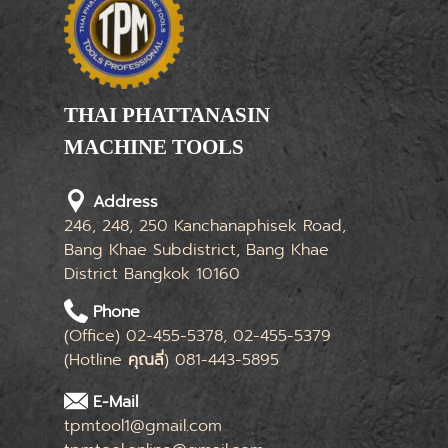
THAI PHATTANASIN
MACHINE TOOLS
Limited Partnership
Address
246, 248, 250 Kanchanaphisek Road,
Bang Khae Subdistrict, Bang Khae
District Bangkok 10160
Phone
(Office) 02-455-5378, 02-455-5379
(Hotline
คุณลี่
) 081-443-5895
E-Mail
tpmtool1@gmail.com