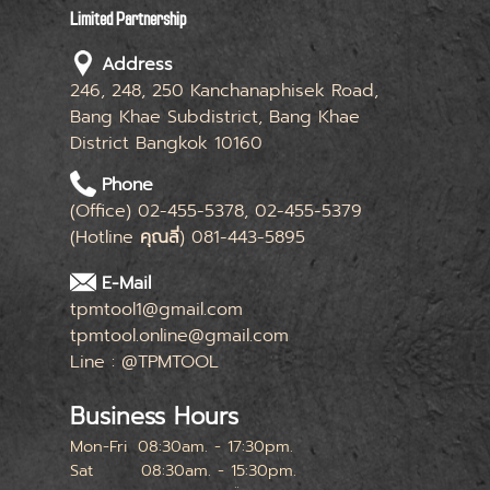
Limited Partnership
Address
246, 248, 250 Kanchanaphisek Road,
Bang Khae Subdistrict, Bang Khae
District Bangkok 10160
Phone
(Office) 02-455-5378, 02-455-5379
(Hotline
คุณลี่
) 081-443-5895
E-Mail
tpmtool1@gmail.com
tpmtool.online@gmail.com
Line : @TPMTOOL
Business Hours
Mon-Fri
08:30am. - 17:30pm.
Sat
08:30am. - 15:30pm.