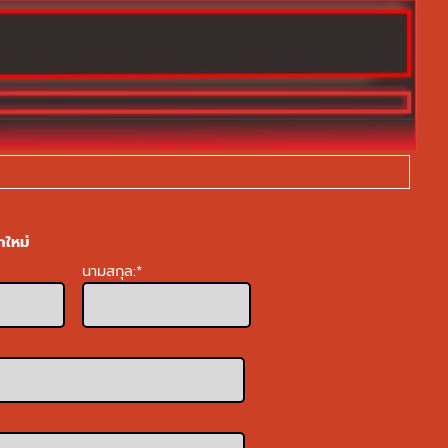
กใหม่
นามสกุล:
*