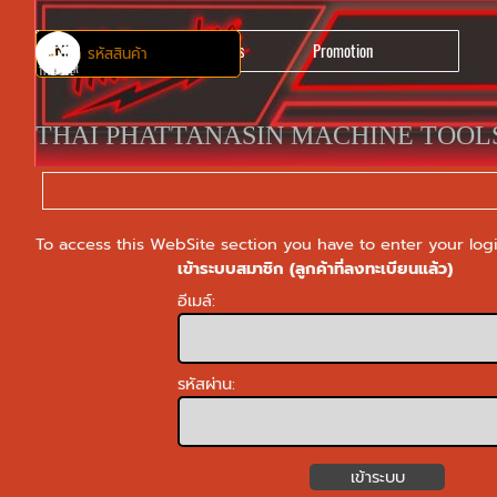
Go to content
Skip menu
Skip menu
Products Group
All Items
Promotion
MEMBER
TPMTOOL
My Cart
Contact Us
Home
THAI PHATTANASIN MACHINE TOOL
To access this WebSite section you have to enter your login
เข้าระบบสมาชิก (ลูกค้าที่ลงทะเบียนแล้ว)
อีเมล์:
รหัสผ่าน: