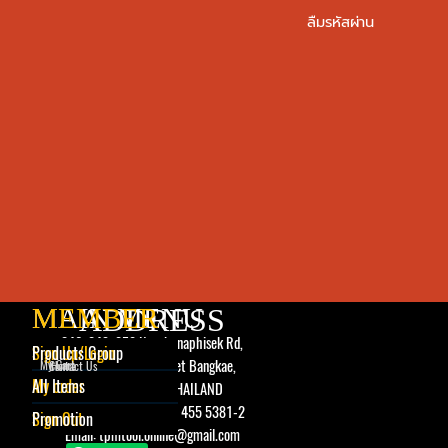
ลืมรหัสผ่าน
MAIN MENU
MEMBER
ADDRESS
246, 248, 250 Kanchanaphisek Rd,
Skip menu
Skip menu
Sign Up/Login
Products Group
Kwaeng Bangkae, Khet Bangkae,
My Cart
Contact Us
Home
My order
All Items
Bangkok 10160, THAILAND
Tel 02 455 5378-9, 02 455 5381-2
Sign Out
Promotion
Email: tpmtool.online@gmail.com