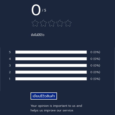
0
/
5
ยังไม่มีรีวิว
5
Number of rates:
0
Percentage of 
(0%)
Rate:
4
Number of rates:
0
Percentage of 
(0%)
Rate:
3
Number of rates:
0
Percentage of 
(0%)
Rate:
2
Number of rates:
0
Percentage of 
(0%)
Rate:
1
Number of rates:
0
Percentage of 
(0%)
Rate:
Your opinion is important to us and
helps us improve our service.