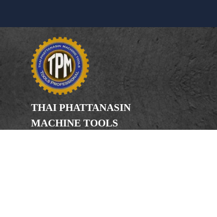
THAI PHATTANASIN
MACHINE TOOLS
Limited Partnership
Address
246, 248, 250 Kanchanaphisek Road,
Bang Khae Subdistrict, Bang Khae
District Bangkok 10160
Phone
(Office) 02-455-5378, 02-455-5379