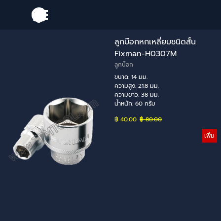
Go to content
Skip menu
ลูกบ๊อกหกเหลี่ยมชนิดสั้น
Fixman-H0307M
ลูกบ๊อก
ขนาด: 14 มม.
ความสูง: 21.8 มม.
ความยาว: 38 มม.
น้ำหนัก: 60 กรัม
฿ 40.00
Price without discount
฿ 80.00
เพิ่ม