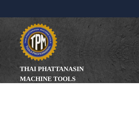
THAI PHATTANASIN
MACHINE TOOLS
Limited Partnership
Address
246, 248, 250 Kanchanaphisek Road,
Bang Khae Subdistrict, Bang Khae
District Bangkok 10160
Phone
(Office) 02-455-5378, 02-455-5379