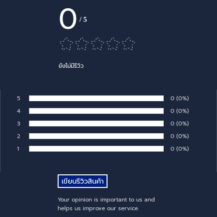
0
/
5
ยังไม่มีรีวิว
5
Number of rates:
0
Percentage of 
(0%)
Rate:
4
Number of rates:
0
Percentage of 
(0%)
Rate:
3
Number of rates:
0
Percentage of 
(0%)
Rate:
2
Number of rates:
0
Percentage of 
(0%)
Rate:
1
Number of rates:
0
Percentage of 
(0%)
Rate:
Your opinion is important to us and
helps us improve our service.