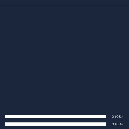
Number of 
0
Percenta
(0%)
te:
Number of 
0
Percenta
(0%)
te: