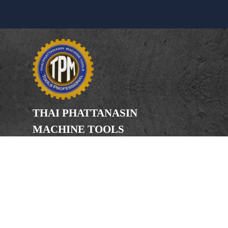
THAI PHATTANASIN
MACHINE TOOLS
Limited Partnership
Address
246, 248, 250 Kanchanaphisek Road,
Bang Khae Subdistrict, Bang Khae
District Bangkok 10160
Phone
(Office) 02-455-5378, 02-455-5379