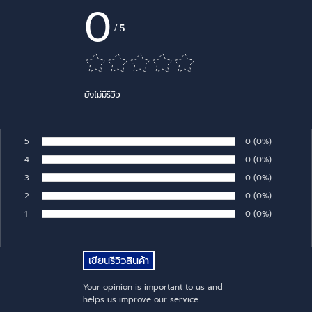
0
/
5
ยังไม่มีรีวิว
5
Number of rates:
0
Percentage of 
(0%)
Rate:
4
Number of rates:
0
Percentage of 
(0%)
Rate:
3
Number of rates:
0
Percentage of 
(0%)
Rate:
2
Number of rates:
0
Percentage of 
(0%)
Rate:
1
Number of rates:
0
Percentage of 
(0%)
Rate:
Your opinion is important to us and
helps us improve our service.