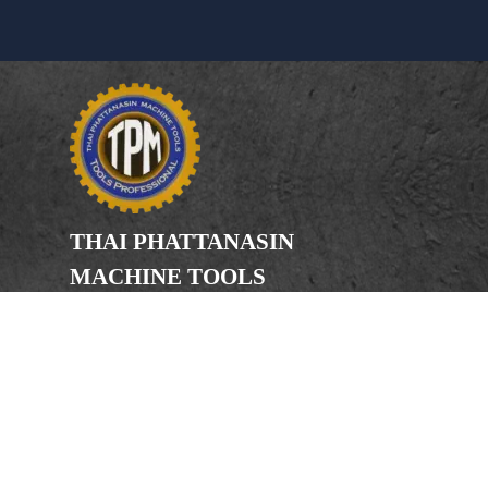
THAI PHATTANASIN
MACHINE TOOLS
Limited Partnership
Address
246, 248, 250 Kanchanaphisek Road,
Bang Khae Subdistrict, Bang Khae
District Bangkok 10160
Phone
(Office) 02-455-5378, 02-455-5379