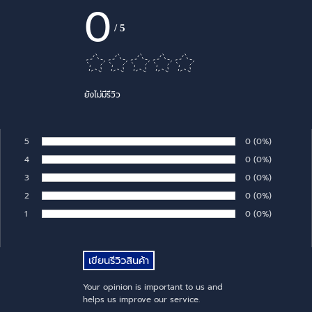
0
/
5
ยังไม่มีรีวิว
5
Number of rates:
0
Percentage of 
(0%)
Rate:
4
Number of rates:
0
Percentage of 
(0%)
Rate:
3
Number of rates:
0
Percentage of 
(0%)
Rate:
2
Number of rates:
0
Percentage of 
(0%)
Rate:
1
Number of rates:
0
Percentage of 
(0%)
Rate:
Your opinion is important to us and
helps us improve our service.