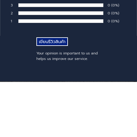
Rate:
3
Number of rates:
0
Percentage of 
(0%)
Rate:
2
Number of rates:
0
Percentage of 
(0%)
Rate:
1
Number of rates:
0
Percentage of 
(0%)
Rate:
Your opinion is important to us and
helps us improve our service.
THAI PHATTANASIN