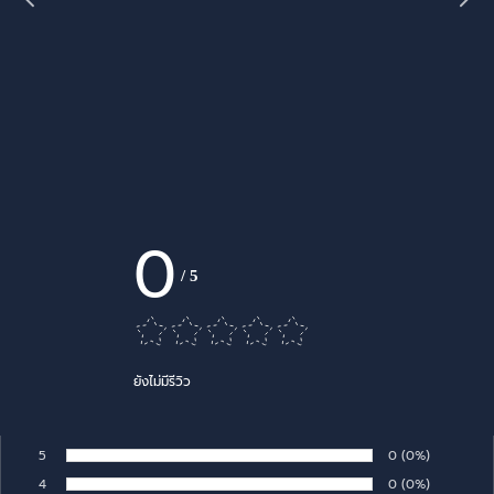
0
/
5
ยังไม่มีรีวิว
5
Number of rates:
0
Percentage of 
(0%)
Rate:
4
Number of rates:
0
Percentage of 
(0%)