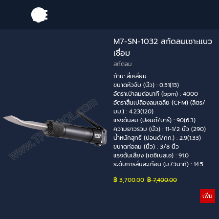
Go to content
Skip menu
M7-SN-1032 สกัดลมเซาะแนว
เชื่อม
สกัดลม
ก้าน: สี่เหลี่ยม
ขนาดหัวจับ (นิ้ว) : 0.51(13)
อัตราเป่าลมต่อนาที (bpm) : 4000
อัตราสิ้นเปลืองลมเฉลี่ย (CFM) (ลิตร/
มม.) : 4.23(120)
แรงดันลม (ปอนด์/บาร์) : 90(6.3)
ความยาวรวม (นิ้ว) : 11-1/2 นิ้ว (290)
น้ำหนักสุทธิ (ปอนด์/กก.) : 2.9(1.33)
ขนาดท่อลม (นิ้ว) : 3/8 นิ้ว
แรงดันเสียง (เดซิเบลเอ) : 91.0
ระดับการสั่นสะเทือน (ม./วินาที) : 14.5
฿ 3,700.00
Price without discount
฿ 7,400.00
เพิ่ม