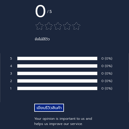
0
/
5
ยังไม่มีรีวิว
5
Number of rates:
0
Percentage of 
(0%)
Rate:
4
Number of rates:
0
Percentage of 
(0%)
Rate:
3
Number of rates:
0
Percentage of 
(0%)
Rate:
2
Number of rates:
0
Percentage of 
(0%)
Rate:
1
Number of rates:
0
Percentage of 
(0%)
Rate:
Your opinion is important to us and
helps us improve our service.