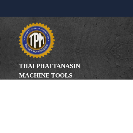
THAI PHATTANASIN
MACHINE TOOLS
Limited Partnership
Address
246, 248, 250 Kanchanaphisek Road,
Bang Khae Subdistrict, Bang Khae
District Bangkok 10160
Phone
(Office) 02-455-5378, 02-455-5379