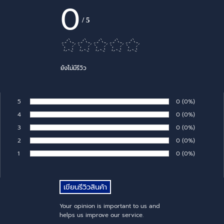
0
/
5
ยังไม่มีรีวิว
5
Number of rates:
0
Percentage of 
(0%)
Rate:
4
Number of rates:
0
Percentage of 
(0%)
Rate:
3
Number of rates:
0
Percentage of 
(0%)
Rate:
2
Number of rates:
0
Percentage of 
(0%)
Rate:
1
Number of rates:
0
Percentage of 
(0%)
Rate:
Your opinion is important to us and
helps us improve our service.