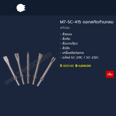
Go to content
Skip menu
M7-SC-415 ดอกสกัดก้านกลม
สกัดลม
- สิ่วแบน
- สิ่วตัด
- สิ่วเจาะเรียว
- สิ่วฉีก
- เครื่องตัดท่อเทล
- อะไหล่ SC-211C / SC-212C
฿ 600.00
Price without discount
฿ 1,200.00
เพิ่ม