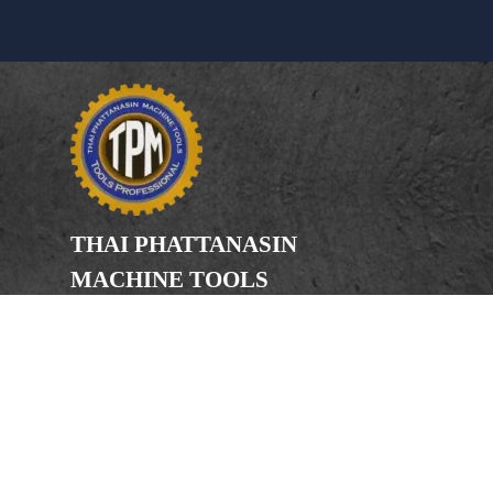
THAI PHATTANASIN
MACHINE TOOLS
Limited Partnership
Address
246, 248, 250 Kanchanaphisek Road,
Bang Khae Subdistrict, Bang Khae
District Bangkok 10160
Phone
(Office) 02-455-5378, 02-455-5379