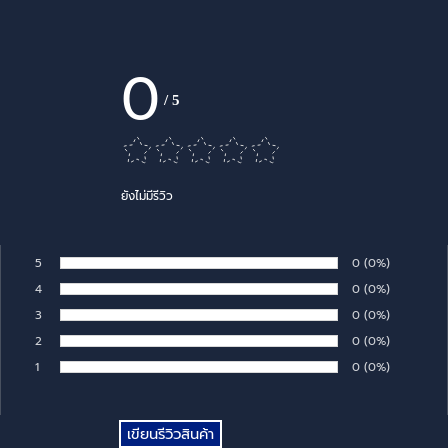
0
/
5
ยังไม่มีรีวิว
5
Number of rates:
0
Percentage of 
(0%)
Rate:
4
Number of rates:
0
Percentage of 
(0%)
Rate:
3
Number of rates:
0
Percentage of 
(0%)
Rate:
2
Number of rates:
0
Percentage of 
(0%)
Rate:
1
Number of rates:
0
Percentage of 
(0%)
Rate: