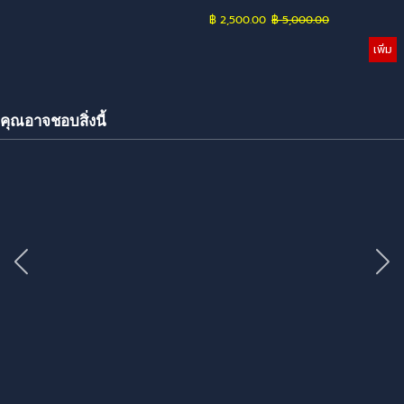
฿ 2,500.00
Price without discount
฿ 5,000.00
เพิ่ม
คุณอาจชอบสิ่งนี้