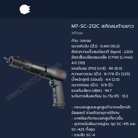
Go to content
Skip menu
M7-SC-212C สกัดลมด้ามยาว
สกัดลม
ก้าน: วงกลม
ขนาดหัวจับ (นิ้ว) : 0.401 (10.2)
อัตราความเร็วลมต่อนาที (bpm) : 2200
อัตราสิ้นเปลืองลมเฉลี่ย (CFM) (L/mm) :
4.0 (113)
แรงดันลม (PSI) (บาร์) : 90 (6.3)
ความยาวรวม (นิ้ว) : 8-7/8 นิ้ว (225)
น้ำหนักสุทธิ (ปอนด์) : 4.4 (2.0)
ขนาดท่อลม (นิ้ว) : 3/8 นิ้ว
แรงดันเสียง (dBA) : 94.7
ระดับการสั่นสะเทือน (ม./วินาที) : 13.2
- กระบอกสูบและลูกสูบทำจากเหล็กกล้า
อัลลอยด์ ช่วยยืดอายุการใช้งาน
- มาพร้อมกับกระบอกสูบที่ยาวขึ้น
- อุปกรณ์เสริมมาตรฐาน: ชุด SC-415 และ
SC-425 ทั้งชุด
- รวมสิ่ว SC-4