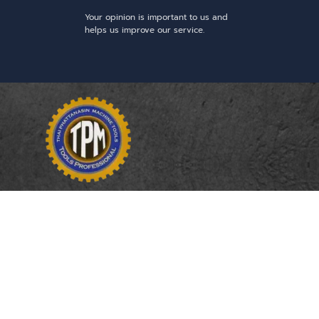
Your opinion is important to us and
helps us improve our service.
THAI PHATTANASIN
MACHINE TOOLS
Limited Partnership
Address
246, 248, 250 Kanchanaphisek Road,
Bang Khae Subdistrict, Bang Khae
District Bangkok 10160