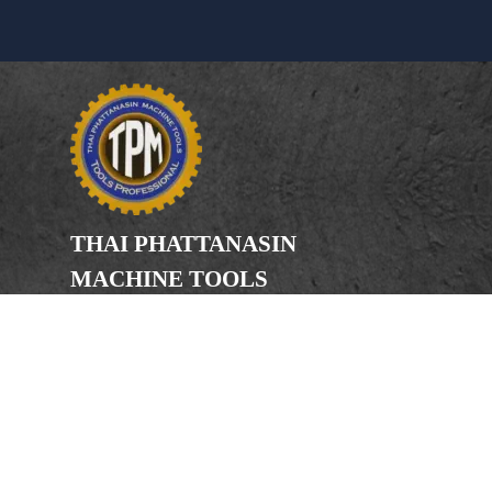
THAI PHATTANASIN
MACHINE TOOLS
Limited Partnership
Address
246, 248, 250 Kanchanaphisek Road,
Bang Khae Subdistrict, Bang Khae
District Bangkok 10160
Phone
(Office) 02-455-5378, 02-455-5379