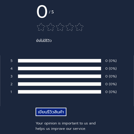
0
/
5
ยังไม่มีรีวิว
5
Number of rates:
0
Percentage of 
(0%)
Rate:
4
Number of rates:
0
Percentage of 
(0%)
Rate:
3
Number of rates:
0
Percentage of 
(0%)
Rate:
2
Number of rates:
0
Percentage of 
(0%)
Rate:
1
Number of rates:
0
Percentage of 
(0%)
Rate:
Your opinion is important to us and
helps us improve our service.