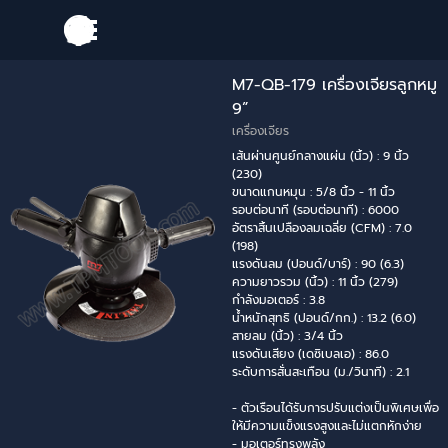
Go to content
Skip menu
M7-QB-179 เครื่องเจียรลูกหมู
9”
เครื่องเจียร
เส้นผ่านศูนย์กลางแผ่น (นิ้ว) : 9 นิ้ว
(230)
ขนาดแกนหมุน : 5/8 นิ้ว - 11 นิ้ว
รอบต่อนาที (รอบต่อนาที) : 6000
อัตราสิ้นเปลืองลมเฉลี่ย (CFM) : 7.0
(198)
แรงดันลม (ปอนด์/บาร์) : 90 (6.3)
ความยาวรวม (นิ้ว) : 11 นิ้ว (279)
กำลังมอเตอร์ : 3.8
น้ำหนักสุทธิ (ปอนด์/กก.) : 13.2 (6.0)
สายลม (นิ้ว) : 3/4 นิ้ว
แรงดันเสียง (เดซิเบลเอ) : 86.0
ระดับการสั่นสะเทือน (ม./วินาที) : 2.1
- ตัวเรือนได้รับการปรับแต่งเป็นพิเศษเพื่อ
ให้มีความแข็งแรงสูงและไม่แตกหักง่าย
- มอเตอร์ทรงพลัง