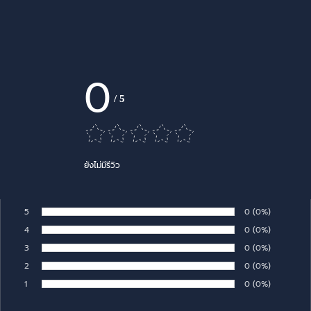
0
/
5
ยังไม่มีรีวิว
5
Number of rates:
0
Percentage of 
(0%)
Rate:
4
Number of rates:
0
Percentage of 
(0%)
Rate:
3
Number of rates:
0
Percentage of 
(0%)
Rate:
2
Number of rates:
0
Percentage of 
(0%)
Rate:
1
Number of rates:
0
Percentage of 
(0%)
Rate: