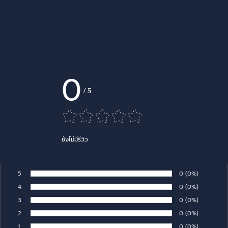
0
/
5
ยังไม่มีรีวิว
5
Number of rates:
0
Percentage of 
(0%)
Rate:
4
Number of rates:
0
Percentage of 
(0%)
Rate:
3
Number of rates:
0
Percentage of 
(0%)
Rate:
2
Number of rates:
0
Percentage of 
(0%)
Rate:
1
Number of rates:
0
Percentage of 
(0%)