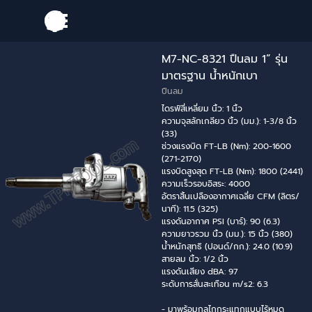
Go to content
Skip menu
M7-NC-8321 ปืนลม 1” รุ่น
มาตรฐาน น้ำหนักเบา
ปืนลม
ไดรฟ์สี่เหลี่ยม นิ้ว: 1 นิ้ว
ความจุสลักเกลียว นิ้ว (มม.): 1-3/8 นิ้ว
(33)
ช่วงแรงบิด FT-LB (Nm): 200-1600
(271-2170)
แรงบิดสูงสุด FT-LB (Nm): 1800 (2441)
ความเร็วรอบอิสระ: 4000
อัตราสิ้นเปลืองอากาศเฉลี่ย CFM (ลิตร/
นาที): 11.5 (325)
แรงดันอากาศ PSI (บาร์): 90 (6.3)
ความยาวรวม นิ้ว (มม.): 15 นิ้ว (380)
น้ำหนักสุทธิ (ปอนด์/กก.): 24.0 (10.9)
สายลม นิ้ว: 1/2 นิ้ว
แรงดันเสียง dBA: 97
ระดับการสั่นสะเทือน m/s2: 6.3
- มาพร้อมกลไกกระแทกแบบไร้หมุด