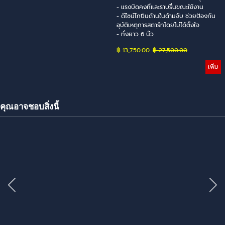
- แรงบิดคงที่และราบรื่นขณะใช้งาน
- ดีไซน์ไกปืนด้านในด้ามจับ ช่วยป้องกัน
อุบัติเหตุการสตาร์ทโดยไม่ได้ตั้งใจ
- ทั่งยาว 6 นิ้ว
฿ 13,750.00
Price without discount
฿ 27,500.00
เพิ่ม
คุณอาจชอบสิ่งนี้