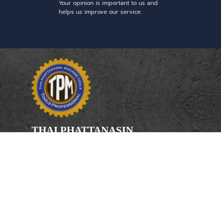
Your opinion is important to us and
helps us improve our service.
THAI PHATTANASIN
MACHINE TOOLS
Limited Partnership
Address
246, 248, 250 Kanchanaphisek Road,
Bang Khae Subdistrict, Bang Khae
District Bangkok 10160