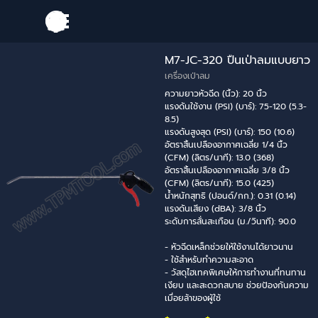
Go to content
Skip menu
M7-JC-320 ปืนเป่าลมแบบยาว
เครื่องเป่าลม
ความยาวหัวฉีด (นิ้ว): 20 นิ้ว
แรงดันใช้งาน (PSI) (บาร์): 75-120 (5.3-
8.5)
แรงดันสูงสุด (PSI) (บาร์): 150 (10.6)
อัตราสิ้นเปลืองอากาศเฉลี่ย 1/4 นิ้ว
(CFM) (ลิตร/นาที): 13.0 (368)
อัตราสิ้นเปลืองอากาศเฉลี่ย 3/8 นิ้ว
(CFM) (ลิตร/นาที): 15.0 (425)
น้ำหนักสุทธิ (ปอนด์/กก.): 0.31 (0.14)
แรงดันเสียง (dBA): 3/8 นิ้ว
ระดับการสั่นสะเทือน (ม./วินาที): 90.0
- หัวฉีดเหล็กช่วยให้ใช้งานได้ยาวนาน
- ใช้สำหรับทำความสะอาด
- วัสดุไฮเทคพิเศษให้การทำงานที่ทนทาน
เงียบ และสะดวกสบาย ช่วยป้องกันความ
เมื่อยล้าของผู้ใช้