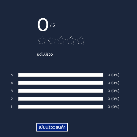
0
/
5
ยังไม่มีรีวิว
5
Number of rates:
0
Percentage of 
(0%)
Rate:
4
Number of rates:
0
Percentage of 
(0%)
Rate:
3
Number of rates:
0
Percentage of 
(0%)
Rate:
2
Number of rates:
0
Percentage of 
(0%)
Rate:
1
Number of rates:
0
Percentage of 
(0%)
Rate: