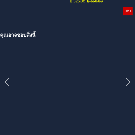
฿ 325.00
Price without discount
฿ 650.00
เพิ่ม
คุณอาจชอบสิ่งนี้