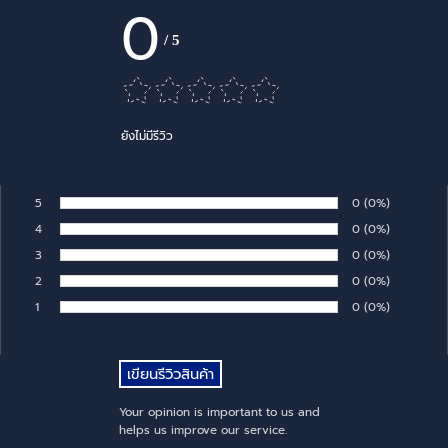
0
/
5
ยังไม่มีรีวิว
5
Number of rates:
0
Percentage of 
(0%)
Rate:
4
Number of rates:
0
Percentage of 
(0%)
Rate:
3
Number of rates:
0
Percentage of 
(0%)
Rate:
2
Number of rates:
0
Percentage of 
(0%)
Rate:
1
Number of rates:
0
Percentage of 
(0%)
Rate:
Your opinion is important to us and
helps us improve our service.