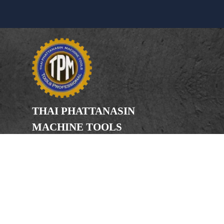
THAI PHATTANASIN
MACHINE TOOLS
Limited Partnership
Address
246, 248, 250 Kanchanaphisek Road,
Bang Khae Subdistrict, Bang Khae
District Bangkok 10160
Phone
(Office) 02-455-5378, 02-455-5379